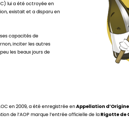
Biennale de sculpture
C) lui a été octroyée en
internationale Rives du
on, existait et a disparu en
Rhône
ses capacités de
rnon, inciter les autres
peu les beaux jours de
AOC en 2009, a été enregistrée en
Appellation d’Origin
on de l’AOP marque l’entrée officielle de la
Rigotte de