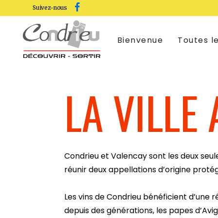
Suivez-nous
Bienvenue
Toutes le
LA VILLE
Localisation
Se déplacer en Vélo,
La ville a
Mardi Cinéma
Cyclodebout ou Gyropode
Son identité et son histoire
Rigotte de
Saison culturelle 2026
Zones de rencontre à
Condrieu
Son patrimoine
Vignoble C
Condrieu et Valencay sont les deux se
réunir deux appellations d’origine proté
Les vins de Condrieu bénéficient d’une 
depuis des générations, les papes d’Avig