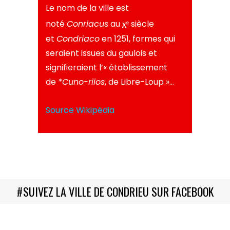
Le nom de la ville est
noté
Conriacus
au
x
siècle
e
et
Condriaco
en 1251, formes qui
seraient issues du
gaulois
et
signifieraient l’« établissement
de
*Cuno-riios
, de Libre-Loup »…
Source Wikipédia
#
SUIVEZ LA VILLE DE CONDRIEU SUR FACEBOOK