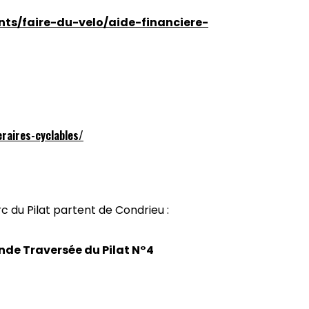
ts/faire-du-velo/aide-financiere-
raires-cyclables/
c du Pilat partent de Condrieu :
ande Traversée du Pilat N°4