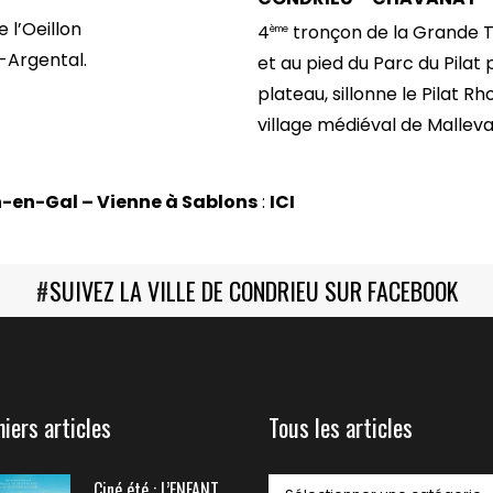
 l’Oeillon
4
tronçon de la Grande T
ème
g-Argental.
et au pied du Parc du Pilat
plateau, sillonne le Pilat R
village médiéval de Malleva
-en-Gal – Vienne à Sablons
:
ICI
#
SUIVEZ LA VILLE DE CONDRIEU SUR FACEBOOK
niers articles
Tous les articles
Ciné été : L’ENFANT