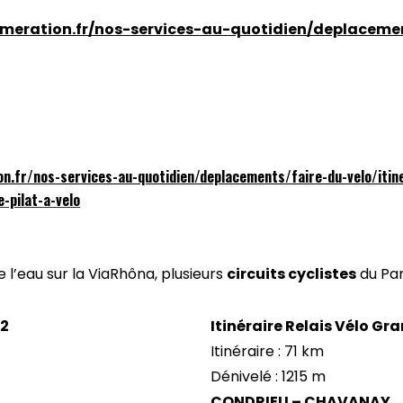
meration.fr/nos-services-au-quotidien/deplacemen
n.fr/nos-services-au-quotidien/deplacements/faire-du-velo/itine
-pilat-a-velo
 l’eau sur la ViaRhôna, plusieurs
circuits cyclistes
du Par
°2
Itinéraire Relais Vélo Gr
Itinéraire : 71 km
Dénivelé : 1215 m
CONDRIEU – CHAVANAY