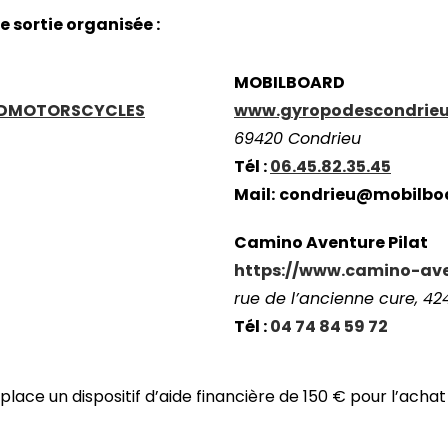
Biennale de sculpture
internationale Rives du
e sortie organisée :
Rhône
MOBILBOARD
LDMOTORSCYCLES
www.gyropodescondrieu
69420 Condrieu
Tél :
06.45.82.35.45
Mail:
condrieu@mobilbo
Camino Aventure Pilat
https://www.camino-ave
rue de l’ancienne cure, 4
Tél :
04 74 84 59 72
ce un dispositif d’aide financière de 150 € pour l’achat