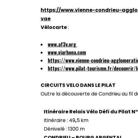
https://www.vienne-condrieu-agglo
vae
Vélocarte
:
www.af3v.org
www.viarhona.com
https://www.vienne-condrieu-agglomeratio
https://www.pilat-tourisme.fr/decouvrir/le
CIRCUITS VELO DANS LE PILAT
Outre la découverte de Condrieu au fil de
Itinéraire Relais Vélo Défi du Pilat N
Itinéraire : 49
,
5
km
Dénivelé : 1300 m
CONDRIEU – BOURG ARGENTAL