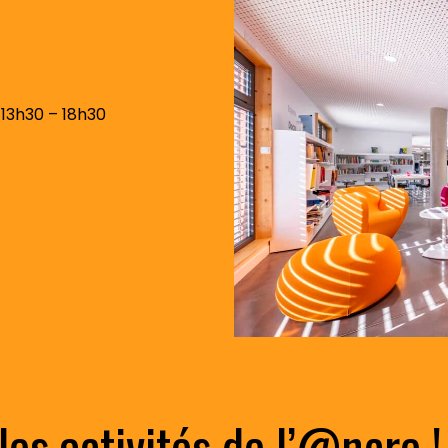
Biennale de sculpture
internationale Rives du
Rhône
 13h30 – 18h30
les activités de l’@ncre !