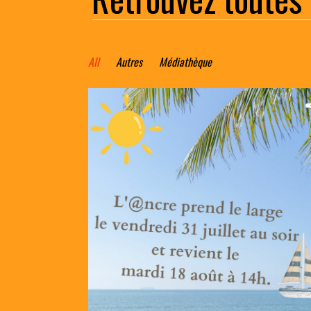
All
Autres
Médiathèque