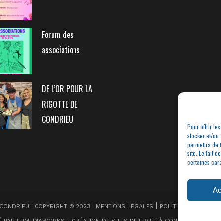
Forum des
associations
DE L’OR POUR LA
RIGOTTE DE
CONDRIEU
Pour offrir le
stocker et/ou 
permettra de 
site. Le fait 
certaines cara
Ac
|
 CONDRIEU | COPYRIGHT © 2023 |
MENTIONS LÉGALES
POLITIQUE DE CONFI
SÉ PAR FBMEDIAWORKS - CRÉATION DE SITES INTERNET À CONDRIEU
ET
THIE