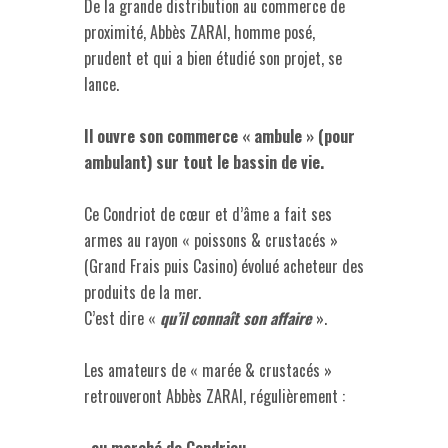
De la grande distribution au commerce de
proximité, Abbès ZARAI, homme posé,
prudent et qui a bien étudié son projet, se
lance.
Il ouvre son commerce « ambule » (pour
ambulant) sur tout le bassin de vie.
Ce Condriot de cœur et d’âme a fait ses
armes au rayon « poissons & crustacés »
(Grand Frais puis Casino) évolué acheteur des
produits de la mer.
C’est dire «
qu’il connaît son affaire
».
Les amateurs de « marée & crustacés »
retrouveront Abbès ZARAI, régulièrement :
.
au marché de Condrieu
,