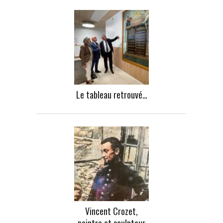
Le tableau retrouvé…
Vincent Crozet,
peintre et sculpteur