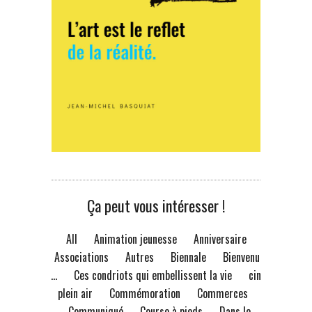
Ça peut vous intéresser !
All
Animation jeunesse
Anniversaire
Associations
Autres
Biennale
Bienvenue
à...
Ces condriots qui embellissent la vie
ciné
plein air
Commémoration
Commerces
Communiqué
Course à pieds
Dans le