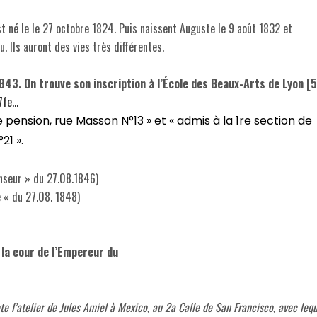
st né le le 27 octobre 1824. Puis naissent Auguste le 9 août 1832 et
. Ils auront des vies très différentes.
43. On trouve son inscription à l’École des Beaux-Arts de Lyon [5
7fe…
e pension, rue Masson N°13 » et « admis à la 1re section de
21 ».
enseur » du 27.08.1846)
é « du 27.08. 1848)
 la cour de l’Empereur du
e l’atelier de Jules Amiel à Mexico, au 2a Calle de San Francisco, avec leq