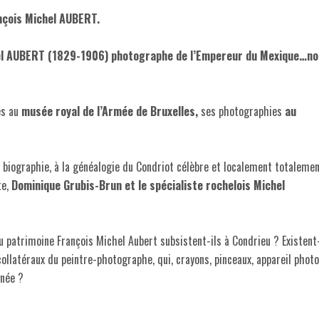
nçois Michel AUBERT.
ichel AUBERT (1829-1906) photographe de l’Empereur du Mexique…n
és au
musée royal de l’Armée de Bruxelles,
ses photographies
au
a biographie, à la généalogie du Condriot célèbre et localement totaleme
te,
Dominique Grubis-Brun et le spécialiste rochelois Michel
 patrimoine François Michel Aubert subsistent-ils à Condrieu ? Existent-
latéraux du peintre-photographe, qui, crayons, pinceaux, appareil photo
gnée ?