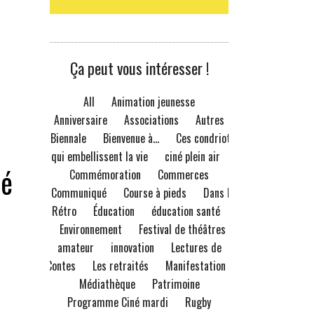
Ça peut vous intéresser !
All
Animation jeunesse
Anniversaire
Associations
Autres
Biennale
Bienvenue à...
Ces condriots
qui embellissent la vie
ciné plein air
ié
Commémoration
Commerces
Communiqué
Course à pieds
Dans le
Rétro
Éducation
éducation santé
Environnement
Festival de théâtres
amateur
innovation
Lectures de
Contes
Les retraités
Manifestation
Médiathèque
Patrimoine
Programme Ciné mardi
Rugby