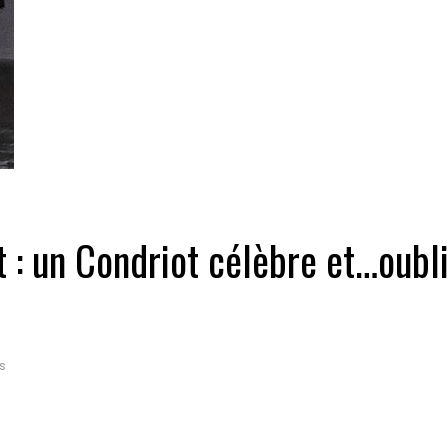
Biennale de sculpture
internationale Rives du
Rhône
 : un Condriot célèbre et…oubl
s