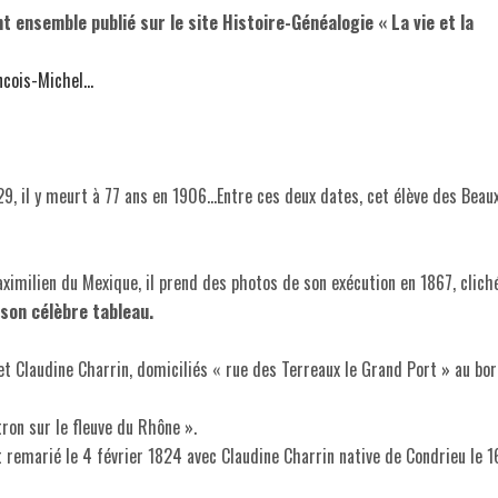
 ensemble publié sur le site Histoire-Généalogie « La vie et la
ncois-Michel…
29, il y meurt à 77 ans en 1906…Entre ces deux dates, cet élève des Beau
ximilien du Mexique, il prend des photos de son exécution en 1867, clich
son célèbre tableau.
 et Claudine Charrin, domiciliés « rue des Terreaux le Grand Port » au bo
tron sur le fleuve du Rhône ».
st remarié le 4 février 1824 avec Claudine Charrin native de Condrieu le 1