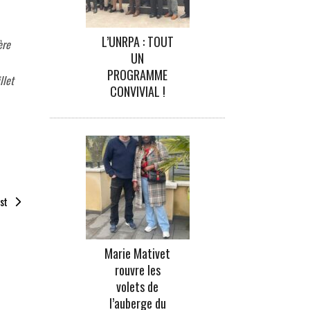
L’UNRPA : TOUT
ère
UN
PROGRAMME
llet
CONVIVIAL !
st
Marie Mativet
rouvre les
volets de
l’auberge du