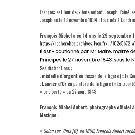
François est leur deuxième enfant. Joseph, l’aîné, e
Joséphine le 18 novembre 1834 ; tous nés à Condrieu
François Michel a eu 14 ans le 29 septembre 18
https://recherches.archives-lyon.fr/…/102e5b72-a
Il est « cautionné par Mr Maire, maitre d
Principes le 27 novembre 1843, sous le N°
Ses distinctions :
.
médaille d’argent
en dessin de la figure (« le C
.
Laurier d’Or
en peinture de la figure (« La Libert
« La Liberté » du 27 août 1848.
François Michel Aubert, photographe officiel à
Mexique
:
«
Selon Luc Vints [6], en 1860, François Aubert rachèt