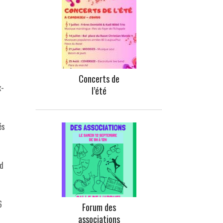
Concerts de
x-
l’été
és
rd
6
Forum des
associations