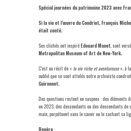
Spécial journées du patrimoine 2023 avec Fra
Si la vie et l’œuvre du Condriot, François M
était conté.
Ses clichés ont inspiré
Edouard Manet
, sont vers
Metropolitan Museum of Art de New-York.
C’est au récit de «
la vie riche et aventureuse
», à l
oublié que se sont attelés notre archiviste condrio
Guironnet.
Des questions restent en suspens : des éléments du
en 2023, des descendants ou des descendants de col
main, perpétuent sans le savoir ou le sachant sa li
Repère
: