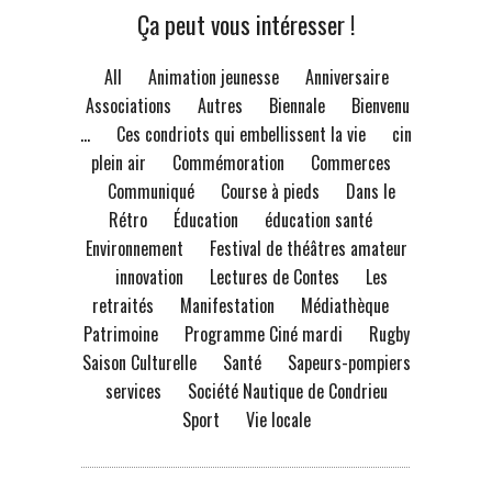
Ça peut vous intéresser !
All
Animation jeunesse
Anniversaire
Associations
Autres
Biennale
Bienvenue
à...
Ces condriots qui embellissent la vie
ciné
plein air
Commémoration
Commerces
Communiqué
Course à pieds
Dans le
Rétro
Éducation
éducation santé
Environnement
Festival de théâtres amateur
innovation
Lectures de Contes
Les
retraités
Manifestation
Médiathèque
Patrimoine
Programme Ciné mardi
Rugby
Saison Culturelle
Santé
Sapeurs-pompiers
services
Société Nautique de Condrieu
Sport
Vie locale