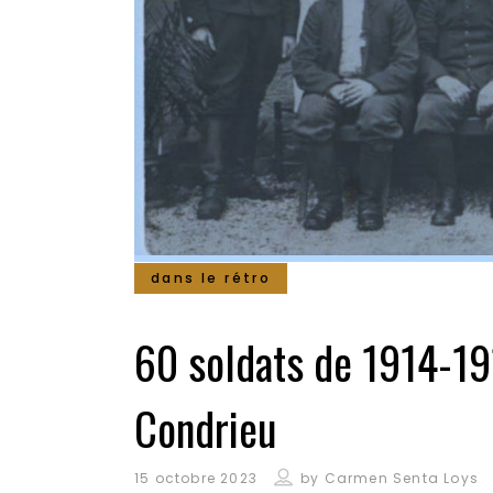
dans le rétro
60 soldats de 1914-191
Condrieu
15 octobre 2023
by
Carmen Senta Loys