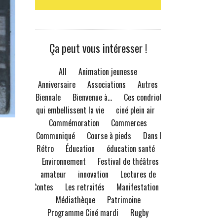
Ça peut vous intéresser !
All
Animation jeunesse
Anniversaire
Associations
Autres
Biennale
Bienvenue à...
Ces condriots
qui embellissent la vie
ciné plein air
Commémoration
Commerces
Communiqué
Course à pieds
Dans le
Rétro
Éducation
éducation santé
Environnement
Festival de théâtres
amateur
innovation
Lectures de
Contes
Les retraités
Manifestation
Médiathèque
Patrimoine
Programme Ciné mardi
Rugby