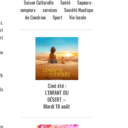
Saison Culturelle
Santé
Sapeurs-
pompiers
services
Société Nautique
de Condrieu
Sport
Vie locale
s,
nt
nt
es
y,
Ciné été :
de
L’ENFANT DU
DÉSERT –
Mardi 18 août
pe