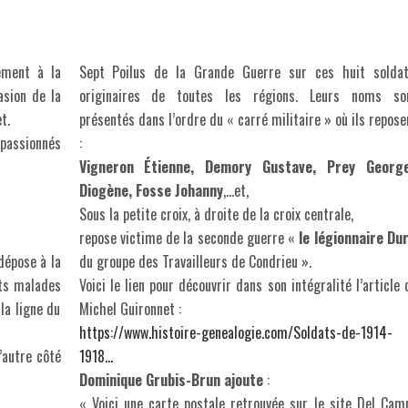
ement à la
Sept Poilus de la Grande Guerre sur ces huit soldat
asion de la
originaires de toutes les régions. Leurs noms so
t.
présentés dans l’ordre du « carré militaire » où ils repose
passionnés
:
Vigneron Étienne, Demory Gustave, Prey Georg
Diogène, Fosse Johanny
,…et,
Sous la petite croix, à droite de la croix centrale,
repose victime de la seconde guerre «
le légionnaire Dur
dépose à la
du groupe des Travailleurs de Condrieu ».
ats malades
Voici le lien pour découvrir dans son intégralité l’article 
la ligne du
Michel Guironnet :
https://www.histoire-genealogie.com/Soldats-de-1914-
l’autre côté
1918…
Dominique Grubis-Brun ajoute
:
« Voici une carte postale retrouvée sur le site Del Cam