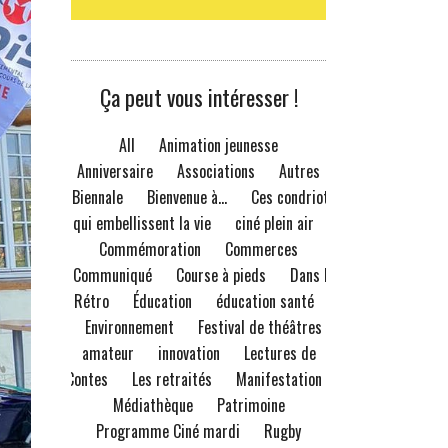
Ça peut vous intéresser !
All
Animation jeunesse
Anniversaire
Associations
Autres
Biennale
Bienvenue à...
Ces condriots
qui embellissent la vie
ciné plein air
Commémoration
Commerces
Communiqué
Course à pieds
Dans le
Rétro
Éducation
éducation santé
Environnement
Festival de théâtres
amateur
innovation
Lectures de
Contes
Les retraités
Manifestation
Médiathèque
Patrimoine
Programme Ciné mardi
Rugby