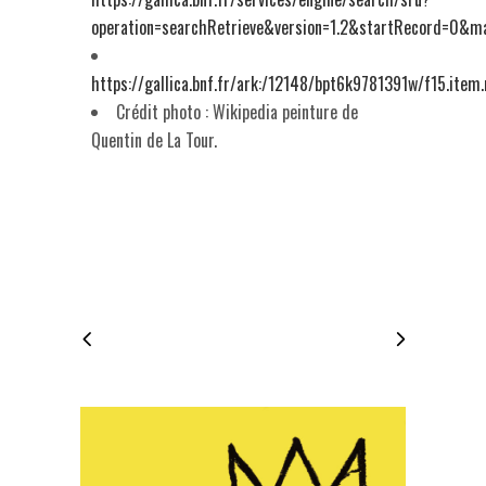
operation=searchRetrieve&version=1.2&startReco
https://gallica.bnf.fr/ark:/12148/bpt6k9781391w/f15.it
Crédit photo : Wikipedia peinture de
Quentin de La Tour.