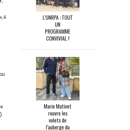
r,
L’UNRPA : TOUT
 il
UN
PROGRAMME
CONVIVIAL !
 ou
Marie Mativet
es
rouvre les
)
volets de
l’auberge du