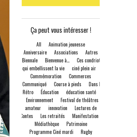
Ça peut vous intéresser !
All
Animation jeunesse
Anniversaire
Associations
Autres
Biennale
Bienvenue à...
Ces condriots
qui embellissent la vie
ciné plein air
Commémoration
Commerces
Communiqué
Course à pieds
Dans le
Rétro
Éducation
éducation santé
Environnement
Festival de théâtres
amateur
innovation
Lectures de
Contes
Les retraités
Manifestation
Médiathèque
Patrimoine
Programme Ciné mardi
Rugby