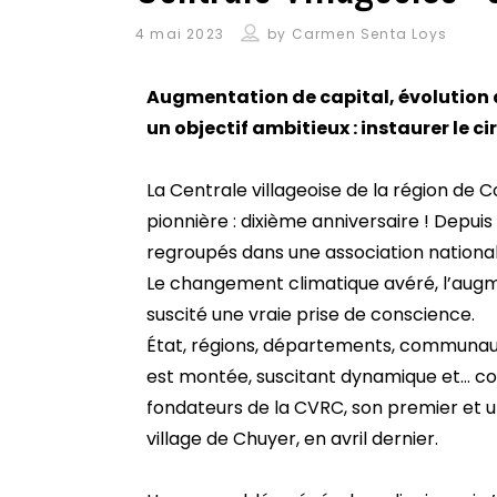
4 mai 2023
by
Carmen Senta Loys
Augmentation de capital, évolution d
un objectif ambitieux : instaurer le ci
La Centrale villageoise de la région de C
pionnière : dixième anniversaire ! Depuis
regroupés dans une association nationa
Le changement climatique avéré, l’augmen
suscité une vraie prise de conscience.
État, régions, départements, communaut
est montée, suscitant dynamique et… co
fondateurs de la CVRC, son premier et un
village de Chuyer, en avril dernier.