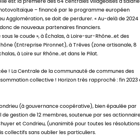
le est la première des 64 centrales villageoises à salarie
photovoltaïque – financé par le programme européen
 Agglomération, se doit de perdurer. « Au-delà de 2024 »,
, donc de nouveaux partenaires financiers.
 sous le coude », à Échalas, à Loire-sur-Rhône…et des
ne (Entreprise Pironnet), à Trêves (zone artisanale, 8
alas, à Loire sur Rhône…et dans le Pilat.
vancée ! La Centrale de la communauté de communes des
sommation collective ! Horizon très rapproché : fin 2023
 Condrieu (à gouvernance coopérative), bien épaulée par
eil de gestion de 12 membres, soutenue par ses actionnair
uyer et Condrieu, (unanimité pour toutes les résolutions
collectifs sans oublier les particuliers.