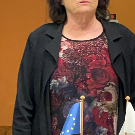
Biennale de sculpture
internationale Rives du
Rhône