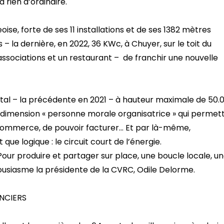
 rien d’ordinaire.
geoise, forte de ses 11 installations et de ses 1382 mètres
– la dernière, en 2022, 36 KWc, à Chuyer, sur le toit du
ssociations et un restaurant – de franchir une nouvelle
pital – la précédente en 2021 – à hauteur maximale de 50.
la dimension « personne morale organisatrice » qui permet
 commerce, de pouvoir facturer… Et par là-même,
que logique : le circuit court de l’énergie.
? Pour produire et partager sur place, une boucle locale, u
usiasme la présidente de la CVRC, Odile Delorme.
ANCIERS