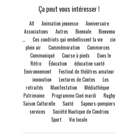
Ça peut vous intéresser !
All
Animation jeunesse
Anniversaire
Associations
Autres
Biennale
Bienvenue
à...
Ces condriots qui embellissent la vie
ciné
plein air
Commémoration
Commerces
Communiqué
Course à pieds
Dans le
Rétro
Éducation
éducation santé
Environnement
Festival de théâtres amateur
innovation
Lectures de Contes
Les
retraités
Manifestation
Médiathèque
Patrimoine
Programme Ciné mardi
Rugby
Saison Culturelle
Santé
Sapeurs-pompiers
services
Société Nautique de Condrieu
Sport
Vie locale