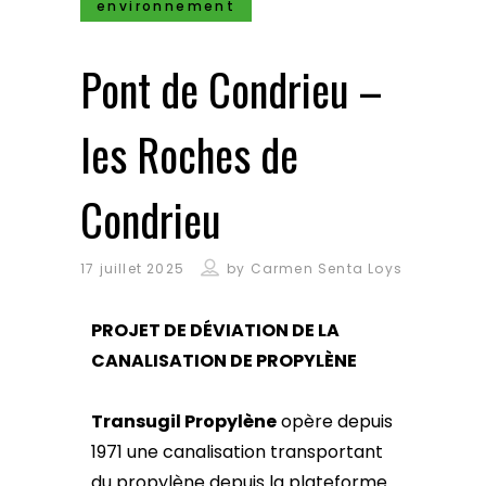
environnement
Pont de Condrieu –
les Roches de
Condrieu
17 juillet 2025
by
Carmen Senta Loys
PROJET DE DÉVIATION DE LA
CANALISATION DE PROPYLÈNE
Transugil Propylène
opère depuis
1971 une canalisation transportant
du propylène depuis la plateforme