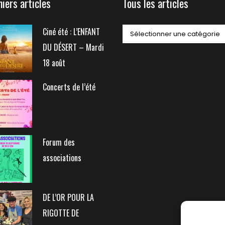
niers articles
Tous les articles
Biennale de sculpture
internationale Rives du
Rhône
Tous
Ciné été : L’ENFANT
les
DU DÉSERT – Mardi
articles
18 août
Concerts de l’été
Forum des
associations
DE L’OR POUR LA
RIGOTTE DE