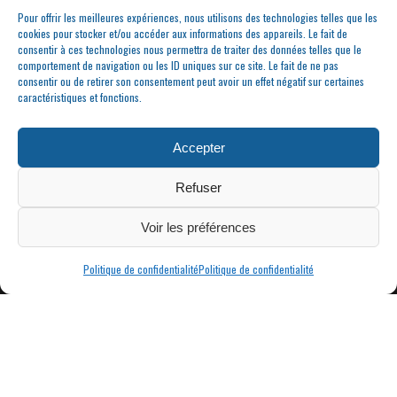
Pour offrir les meilleures expériences, nous utilisons des technologies telles que les
cookies pour stocker et/ou accéder aux informations des appareils. Le fait de
consentir à ces technologies nous permettra de traiter des données telles que le
comportement de navigation ou les ID uniques sur ce site. Le fait de ne pas
consentir ou de retirer son consentement peut avoir un effet négatif sur certaines
caractéristiques et fonctions.
Accepter
Refuser
Voir les préférences
Politique de confidentialité
Politique de confidentialité
|
MAIRIE DE CONDRIEU | COPYRIGHT © 2023 |
MENTIONS LÉGALES
POLITIQUE
DE CONFIDENTIALITÉ
SITE INTERNET RÉALISÉ PAR FBMEDIAWORKS - CRÉATION DE SITES
INTERNET À CONDRIEU
ET
THIERRY CAIZES FREELANCE