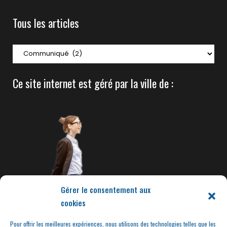
Tous les articles
Tous
les
articles
Ce site internet est géré par la ville de :
Gérer le consentement aux
cookies
Pour offrir les meilleures expériences, nous utilisons des technologies telles que les