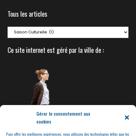
Tous les articles
Tous
les
articles
Ce site internet est géré par la ville de :
Gérer le consentement aux
cookies
Pour offrir les meilleures expériences, nous utilisons des technologies telles que les