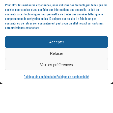
Pour offrir les meilleures expériences, nous utilisons des technologies telles que les
cookies pour stocker et/ou accéder aux informations des appareils. Le fait de
consentir à ces technologies nous permettra de traiter des données telles que le
comportement de navigation ou les ID uniques sur ce site. Le fait de ne pas
consentir ou de retirer son consentement peut avoir un effet négatif sur certaines
caractéristiques et fonctions.
Accepter
Refuser
Voir les préférences
Politique de confidentialité
Politique de confidentialité
|
MAIRIE DE CONDRIEU | COPYRIGHT © 2023 |
MENTIONS LÉGALES
POLITIQUE
DE CONFIDENTIALITÉ
SITE INTERNET RÉALISÉ PAR FBMEDIAWORKS - CRÉATION DE SITES
INTERNET À CONDRIEU
ET
THIERRY CAIZES FREELANCE