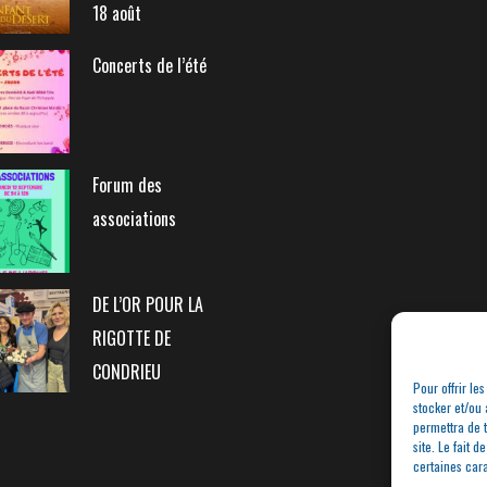
articles
18 août
Concerts de l’été
Forum des
associations
DE L’OR POUR LA
RIGOTTE DE
CONDRIEU
Pour offrir le
stocker et/ou 
permettra de 
site. Le fait 
certaines cara