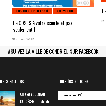
Biennale de sculpture
internationale Rives du
Rhône
L
éducation santé
services
15
Le CDSES à votre écoute et pas
seulement !
15 mars 2025
#
SUIVEZ LA VILLE DE CONDRIEU SUR FACEBOOK
niers articles
Tous les articles
Tous
Ciné été : L’ENFANT
les
DU DÉSERT – Mardi