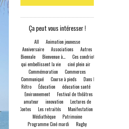
Ça peut vous intéresser !
All
Animation jeunesse
Anniversaire
Associations
Autres
Biennale
Bienvenue à...
Ces condriots
qui embellissent la vie
ciné plein air
Commémoration
Commerces
Communiqué
Course à pieds
Dans le
Rétro
Éducation
éducation santé
Environnement
Festival de théâtres
amateur
innovation
Lectures de
Contes
Les retraités
Manifestation
Médiathèque
Patrimoine
Programme Ciné mardi
Rugby